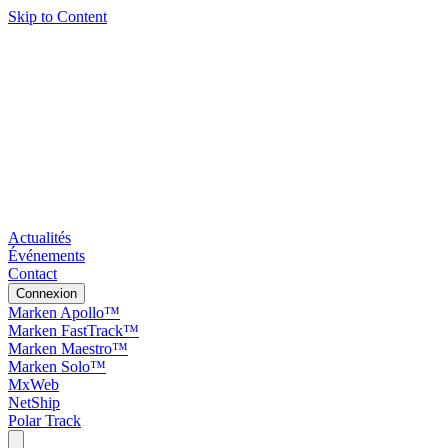
Skip to Content
Actualités
Événements
Contact
Connexion
Marken Apollo™
Marken FastTrack™
Marken Maestro™
Marken Solo™
MxWeb
NetShip
Polar Track