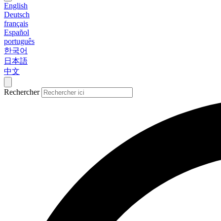
English
Deutsch
français
Español
português
한국어
日本語
中文
Rechercher